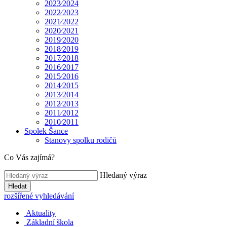
2023⁄2024
2022⁄2023
2021⁄2022
2020⁄2021
2019⁄2020
2018⁄2019
2017⁄2018
2016⁄2017
2015⁄2016
2014⁄2015
2013⁄2014
2012⁄2013
2011⁄2012
2010⁄2011
Spolek Šance
Stanovy spolku rodičů
Co Vás zajímá?
Hledaný výraz
Hledat
rozšířené vyhledávání
Aktuality
Základní škola