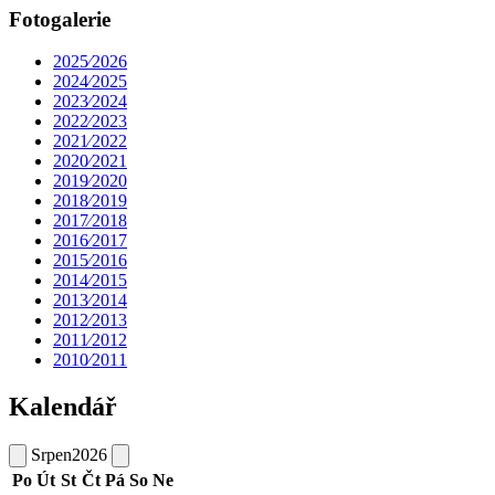
Fotogalerie
2025⁄2026
2024⁄2025
2023⁄2024
2022⁄2023
2021⁄2022
2020⁄2021
2019⁄2020
2018⁄2019
2017⁄2018
2016⁄2017
2015⁄2016
2014⁄2015
2013⁄2014
2012⁄2013
2011⁄2012
2010⁄2011
Kalendář
Srpen
2026
Po
Út
St
Čt
Pá
So
Ne