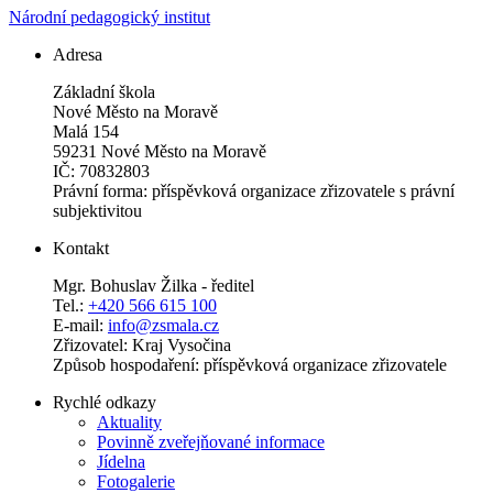
Národní pedagogický institut
Adresa
Základní škola
Nové Město na Moravě
Malá 154
59231 Nové Město na Moravě
IČ: 70832803
Právní forma: příspěvková organizace zřizovatele s právní
subjektivitou
Kontakt
Mgr. Bohuslav Žilka - ředitel
Tel.:
+420 566 615 100
E-mail:
info@zsmala.cz
Zřizovatel: Kraj Vysočina
Způsob hospodaření: příspěvková organizace zřizovatele
Rychlé odkazy
Aktuality
Povinně zveřejňované informace
Jídelna
Fotogalerie