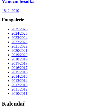
Vánoční besídka
18. 2. 2010
Fotogalerie
2025⁄2026
2024⁄2025
2023⁄2024
2022⁄2023
2021⁄2022
2020⁄2021
2019⁄2020
2018⁄2019
2017⁄2018
2016⁄2017
2015⁄2016
2014⁄2015
2013⁄2014
2012⁄2013
2011⁄2012
2010⁄2011
Kalendář