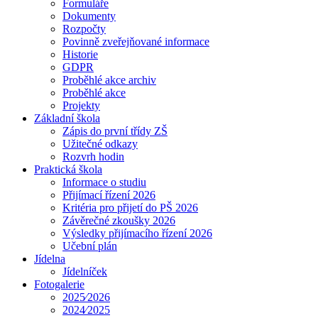
Formuláře
Dokumenty
Rozpočty
Povinně zveřejňované informace
Historie
GDPR
Proběhlé akce archiv
Proběhlé akce
Projekty
Základní škola
Zápis do první třídy ZŠ
Užitečné odkazy
Rozvrh hodin
Praktická škola
Informace o studiu
Přijímací řízení 2026
Kritéria pro přijetí do PŠ 2026
Závěrečné zkoušky 2026
Výsledky přijímacího řízení 2026
Učební plán
Jídelna
Jídelníček
Fotogalerie
2025⁄2026
2024⁄2025