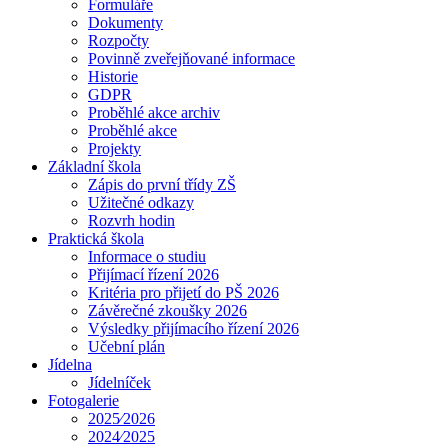
Formuláře
Dokumenty
Rozpočty
Povinně zveřejňované informace
Historie
GDPR
Proběhlé akce archiv
Proběhlé akce
Projekty
Základní škola
Zápis do první třídy ZŠ
Užitečné odkazy
Rozvrh hodin
Praktická škola
Informace o studiu
Přijímací řízení 2026
Kritéria pro přijetí do PŠ 2026
Závěrečné zkoušky 2026
Výsledky přijímacího řízení 2026
Učební plán
Jídelna
Jídelníček
Fotogalerie
2025⁄2026
2024⁄2025