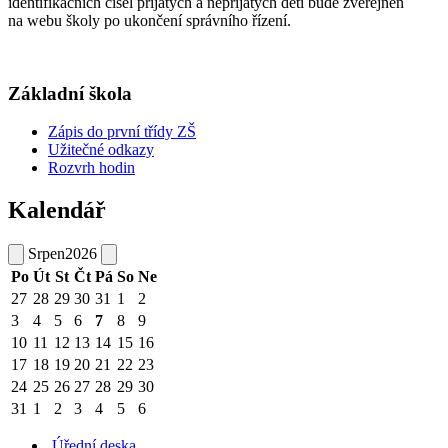
identifikačních čísel přijatých a nepřijatých dětí bude zveřejněn
na webu školy po ukončení správního řízení.
Základní škola
Zápis do první třídy ZŠ
Užitečné odkazy
Rozvrh hodin
Kalendář
Srpen
2026
Po
Út
St
Čt
Pá
So
Ne
27
28
29
30
31
1
2
3
4
5
6
7
8
9
10
11
12
13
14
15
16
17
18
19
20
21
22
23
24
25
26
27
28
29
30
31
1
2
3
4
5
6
Úřední deska