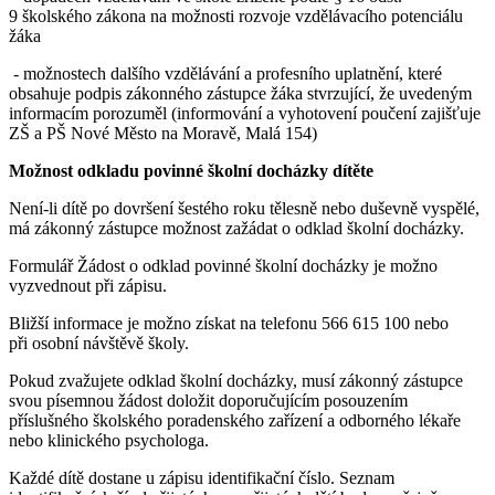
9 školského zákona na možnosti rozvoje vzdělávacího potenciálu
žáka
- možnostech dalšího vzdělávání a profesního uplatnění, které
obsahuje podpis zákonného zástupce žáka stvrzující, že uvedeným
informacím porozuměl (informování a vyhotovení poučení zajišťuje
ZŠ a PŠ Nové Město na Moravě, Malá 154)
Možnost odkladu povinné školní docházky dítěte
Není-li dítě po dovršení šestého roku tělesně nebo duševně vyspělé,
má zákonný zástupce možnost zažádat o odklad školní docházky.
Formulář Žádost o odklad povinné školní docházky je možno
vyzvednout při zápisu.
Bližší informace je možno získat na telefonu 566 615 100 nebo
při osobní návštěvě školy.
Pokud zvažujete odklad školní docházky, musí zákonný zástupce
svou písemnou žádost doložit doporučujícím posouzením
příslušného školského poradenského zařízení a odborného lékaře
nebo klinického psychologa.
Každé dítě dostane u zápisu identifikační číslo. Seznam