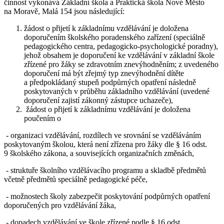
činnost vykonává Základní škola a Praktická škola Nové Město
na Moravě, Malá 154 jsou následující:
žádost o přijetí k základnímu vzdělávání je doložena
doporučením školského poradenského zařízení (speciálně
pedagogického centra, pedagogicko-psychologické poradny),
jehož obsahem je doporučení ke vzdělávání v základní škole
zřízené pro žáky se zdravotním znevýhodněním; z uvedeného
doporučení má být zřejmý typ znevýhodnění dítěte
a předpokládaný stupeň podpůrných opatření následně
poskytovaných v průběhu základního vzdělávání (uvedené
doporučení zajistí zákonný zástupce uchazeče),
žádost o přijetí k základnímu vzdělávání je doložena
poučením o
- organizaci vzdělávání, rozdílech ve srovnání se vzděláváním
poskytovaným školou, která není zřízena pro žáky dle § 16 odst.
9 školského zákona, a souvisejících organizačních změnách,
- struktuře školního vzdělávacího programu a skladbě předmětů
včetně předmětů speciálně pedagogické péče,
- možnostech školy zabezpečit poskytování podpůrných opatření
doporučených pro vzdělávání žáka,
- dopadech vzdělávání ve škole zřízené podle § 16 odst.