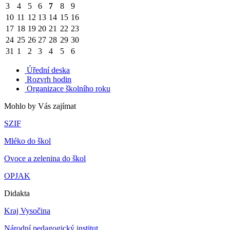
3
4
5
6
7
8
9
10
11
12
13
14
15
16
17
18
19
20
21
22
23
24
25
26
27
28
29
30
31
1
2
3
4
5
6
Úřední deska
Rozvrh hodin
Organizace školního roku
Mohlo by Vás zajímat
SZIF
Mléko do škol
Ovoce a zelenina do škol
OPJAK
Didakta
Kraj Vysočina
Národní pedagogický institut