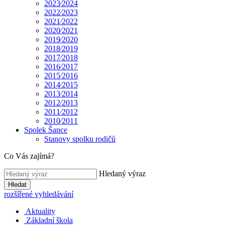
2023⁄2024
2022⁄2023
2021⁄2022
2020⁄2021
2019⁄2020
2018⁄2019
2017⁄2018
2016⁄2017
2015⁄2016
2014⁄2015
2013⁄2014
2012⁄2013
2011⁄2012
2010⁄2011
Spolek Šance
Stanovy spolku rodičů
Co Vás zajímá?
Hledaný výraz
Hledat
rozšířené vyhledávání
Aktuality
Základní škola