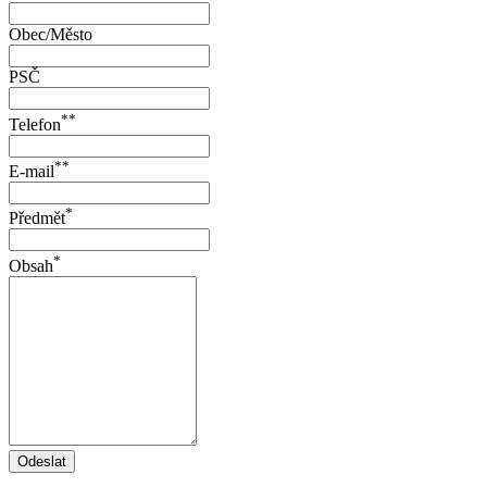
Obec/Město
PSČ
**
Telefon
**
E-mail
*
Předmět
*
Obsah
Odeslat