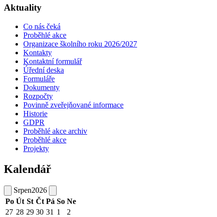
Aktuality
Co nás čeká
Proběhlé akce
Organizace školního roku 2026/2027
Kontakty
Kontaktní formulář
Úřední deska
Formuláře
Dokumenty
Rozpočty
Povinně zveřejňované informace
Historie
GDPR
Proběhlé akce archiv
Proběhlé akce
Projekty
Kalendář
Srpen
2026
Po
Út
St
Čt
Pá
So
Ne
27
28
29
30
31
1
2