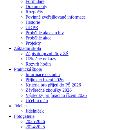
Formuláře
Dokumenty
Rozpočty
Povinně zveřejňované informace
Historie
GDPR
Proběhlé akce archiv
Proběhlé akce
Projekty
Základní škola
Zápis do první třídy ZŠ
Užitečné odkazy
Rozvrh hodin
Praktická škola
Informace o studiu
Přijímací řízení 2026
Kritéria pro přijetí do PŠ 2026
Závěrečné zkoušky 2026
Výsledky přijímacího řízení 2026
Učební plán
Jídelna
Jídelníček
Fotogalerie
2025⁄2026
2024⁄2025