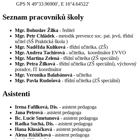
GPS N 49°33.96900′, E 16°4.64522′
Seznam pracovníků školy
Mgr. Bohuslav Žilka
- ředitel
Mgr. Petr Chládek
- metodik prevence soc. pat. jevů, třídní
učitel (SŠ Praktická škola )
Mgr. Naděžda Kulíková -
třídní učitelka, (ZŠ)
Mgr. Andrea Tachirová
- učitelka, koordinátor EVVO
Mgr. Martina Zelená
- třídní učitelka (ZŠ speciální)
Mgr. Petra Žilková
- třídní učitelka (ZŠ speciální), výchovný
poradce, IT koordinátor
Mgr. Veronika Balabánová
- učitelka
Mgr. Pavla Rudošová
- třídní učitelka (ZŠ speciální)
Asistenti
Irena Fafílková, Dis.
- asistent pedagoga
Jana Petrová
- asistent pedagoga
Bc. Lucie Smetanová
- asistent pedagoga
Radka Suchá, Dis.
- asistent pedagoga
Hana Klusáčková
- asistent pedagoga
Alena Růžičková
- asistent pedagoga