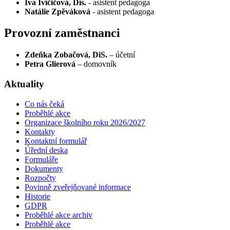
Iva Ivičičová, Dis.
- asistent pedagoga
Natálie Zpěváková
- asistent pedagoga
Provozní zaměstnanci
Zdeňka Zobačová, DiS.
– účetní
Petra Glierová
– domovník
Aktuality
Co nás čeká
Proběhlé akce
Organizace školního roku 2026/2027
Kontakty
Kontaktní formulář
Úřední deska
Formuláře
Dokumenty
Rozpočty
Povinně zveřejňované informace
Historie
GDPR
Proběhlé akce archiv
Proběhlé akce