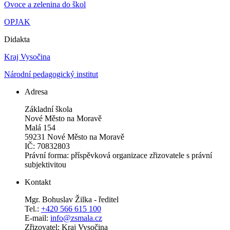
Ovoce a zelenina do škol
OPJAK
Didakta
Kraj Vysočina
Národní pedagogický institut
Adresa
Základní škola
Nové Město na Moravě
Malá 154
59231 Nové Město na Moravě
IČ: 70832803
Právní forma: příspěvková organizace zřizovatele s právní
subjektivitou
Kontakt
Mgr. Bohuslav Žilka - ředitel
Tel.:
+420 566 615 100
E-mail:
info@zsmala.cz
Zřizovatel: Kraj Vysočina