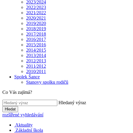
2023⁄2024
2022⁄2023
2021⁄2022
2020⁄2021
2019⁄2020
2018⁄2019
2017⁄2018
2016⁄2017
2015⁄2016
2014⁄2015
2013⁄2014
2012⁄2013
2011⁄2012
2010⁄2011
Spolek Šance
Stanovy spolku rodičů
Co Vás zajímá?
Hledaný výraz
Hledat
rozšířené vyhledávání
Aktuality
Základní škola