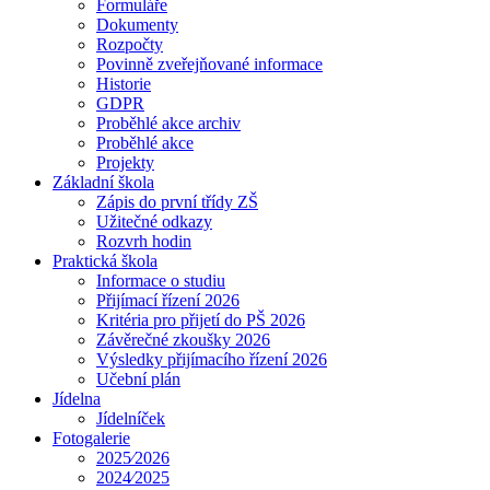
Formuláře
Dokumenty
Rozpočty
Povinně zveřejňované informace
Historie
GDPR
Proběhlé akce archiv
Proběhlé akce
Projekty
Základní škola
Zápis do první třídy ZŠ
Užitečné odkazy
Rozvrh hodin
Praktická škola
Informace o studiu
Přijímací řízení 2026
Kritéria pro přijetí do PŠ 2026
Závěrečné zkoušky 2026
Výsledky přijímacího řízení 2026
Učební plán
Jídelna
Jídelníček
Fotogalerie
2025⁄2026
2024⁄2025