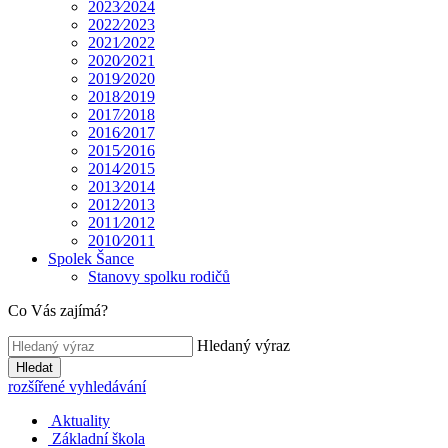
2023⁄2024
2022⁄2023
2021⁄2022
2020⁄2021
2019⁄2020
2018⁄2019
2017⁄2018
2016⁄2017
2015⁄2016
2014⁄2015
2013⁄2014
2012⁄2013
2011⁄2012
2010⁄2011
Spolek Šance
Stanovy spolku rodičů
Co Vás zajímá?
Hledaný výraz
Hledat
rozšířené vyhledávání
Aktuality
Základní škola