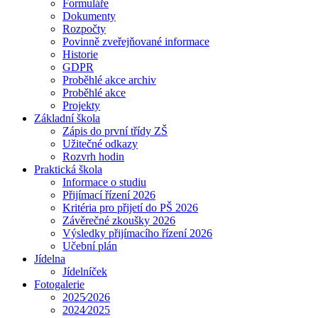
Formuláře
Dokumenty
Rozpočty
Povinně zveřejňované informace
Historie
GDPR
Proběhlé akce archiv
Proběhlé akce
Projekty
Základní škola
Zápis do první třídy ZŠ
Užitečné odkazy
Rozvrh hodin
Praktická škola
Informace o studiu
Přijímací řízení 2026
Kritéria pro přijetí do PŠ 2026
Závěrečné zkoušky 2026
Výsledky přijímacího řízení 2026
Učební plán
Jídelna
Jídelníček
Fotogalerie
2025⁄2026
2024⁄2025