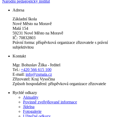
Národní pedagogický institut
Adresa
Základní škola
Nové Město na Moravě
Malá 154
59231 Nové Město na Moravě
IČ: 70832803
Právní forma: příspěvková organizace zřizovatele s právní
subjektivitou
Kontakt
Mgr. Bohuslav Žilka - ředitel
Tel.:
+420 566 615 100
E-mail:
info@zsmala.cz
Zřizovatel: Kraj Vysočina
Způsob hospodaření: příspěvková organizace zřizovatele
Rychlé odkazy
Aktuality
Povinně zveřejňované informace
Jídelna
Fotogalerie
Užitečné odkazy