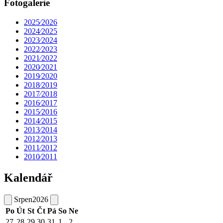
Fotogalerie
2025⁄2026
2024⁄2025
2023⁄2024
2022⁄2023
2021⁄2022
2020⁄2021
2019⁄2020
2018⁄2019
2017⁄2018
2016⁄2017
2015⁄2016
2014⁄2015
2013⁄2014
2012⁄2013
2011⁄2012
2010⁄2011
Kalendář
Srpen
2026
Po
Út
St
Čt
Pá
So
Ne
27
28
29
30
31
1
2