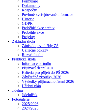
Formuláře
Dokumenty
Rozpočty
Povinně zveřejňované informace
Historie
GDPR
Proběhlé akce archiv
Proběhlé akce
Projekty
Základní škola
Zápis do první třídy ZŠ
Užitečné odkazy
Rozvrh hodin
Praktická škola
Informace o studiu
Přijímací řízení 2026
Kritéria pro přijetí do PŠ 2026
Závěrečné zkoušky 2026
Výsledky přijímacího řízení 2026
Učební plán
Jídelna
Jídelníček
Fotogalerie
2025⁄2026
2024⁄2025