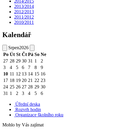
2014⁄2015
2013⁄2014
2012⁄2013
2011⁄2012
2010⁄2011
Kalendář
Srpen
2026
Po
Út
St
Čt
Pá
So
Ne
27
28
29
30
31
1
2
3
4
5
6
7
8
9
10
11
12
13
14
15
16
17
18
19
20
21
22
23
24
25
26
27
28
29
30
31
1
2
3
4
5
6
Úřední deska
Rozvrh hodin
Organizace školního roku
Mohlo by Vás zajímat