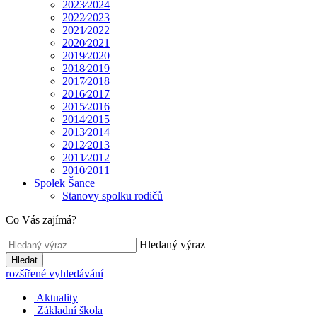
2023⁄2024
2022⁄2023
2021⁄2022
2020⁄2021
2019⁄2020
2018⁄2019
2017⁄2018
2016⁄2017
2015⁄2016
2014⁄2015
2013⁄2014
2012⁄2013
2011⁄2012
2010⁄2011
Spolek Šance
Stanovy spolku rodičů
Co Vás zajímá?
Hledaný výraz
Hledat
rozšířené vyhledávání
Aktuality
Základní škola