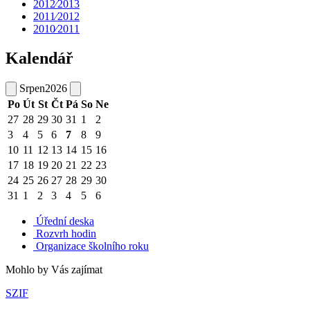
2012⁄2013
2011⁄2012
2010⁄2011
Kalendář
Srpen
2026
Po
Út
St
Čt
Pá
So
Ne
27
28
29
30
31
1
2
3
4
5
6
7
8
9
10
11
12
13
14
15
16
17
18
19
20
21
22
23
24
25
26
27
28
29
30
31
1
2
3
4
5
6
Úřední deska
Rozvrh hodin
Organizace školního roku
Mohlo by Vás zajímat
SZIF