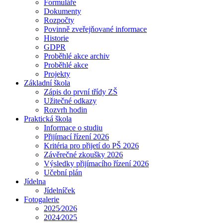
Formuláře
Dokumenty
Rozpočty
Povinně zveřejňované informace
Historie
GDPR
Proběhlé akce archiv
Proběhlé akce
Projekty
Základní škola
Zápis do první třídy ZŠ
Užitečné odkazy
Rozvrh hodin
Praktická škola
Informace o studiu
Přijímací řízení 2026
Kritéria pro přijetí do PŠ 2026
Závěrečné zkoušky 2026
Výsledky přijímacího řízení 2026
Učební plán
Jídelna
Jídelníček
Fotogalerie
2025⁄2026
2024⁄2025