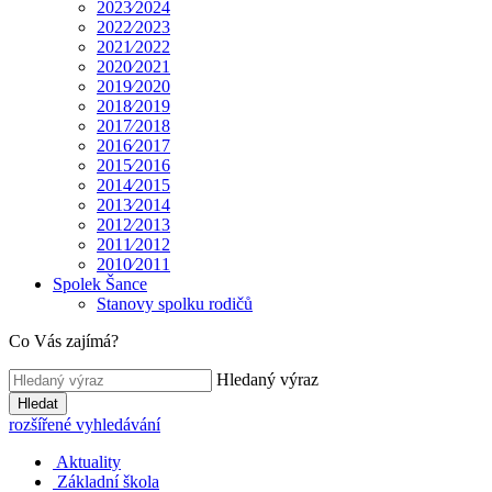
2023⁄2024
2022⁄2023
2021⁄2022
2020⁄2021
2019⁄2020
2018⁄2019
2017⁄2018
2016⁄2017
2015⁄2016
2014⁄2015
2013⁄2014
2012⁄2013
2011⁄2012
2010⁄2011
Spolek Šance
Stanovy spolku rodičů
Co Vás zajímá?
Hledaný výraz
Hledat
rozšířené vyhledávání
Aktuality
Základní škola