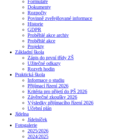
Formuláře
Dokumenty
Rozpočty
Povinně zveřejňované informace
Historie
GDPR
Proběhlé akce archiv
Proběhlé akce
Projekty
Základní škola
Zápis do první třídy ZŠ
Užitečné odkazy
Rozvrh hodin
Praktická škola
Informace o studiu
Přijímací řízení 2026
Kritéria pro přijetí do PŠ 2026
Závěrečné zkoušky 2026
Výsledky přijímacího řízení 2026
Učební plán
Jídelna
Jídelníček
Fotogalerie
2025⁄2026
2024⁄2025