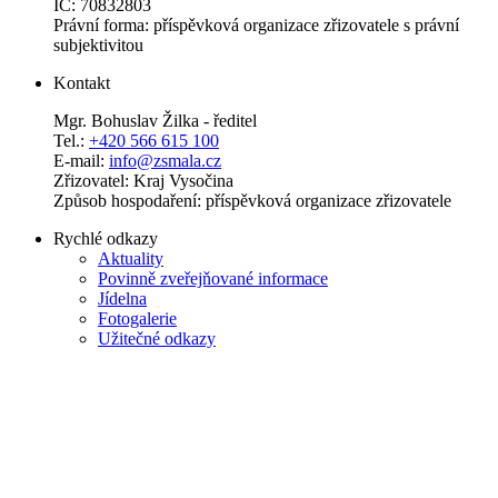
IČ: 70832803
Právní forma: příspěvková organizace zřizovatele s právní
subjektivitou
Kontakt
Mgr. Bohuslav Žilka - ředitel
Tel.:
+420 566 615 100
E-mail:
info@zsmala.cz
Zřizovatel: Kraj Vysočina
Způsob hospodaření: příspěvková organizace zřizovatele
Rychlé odkazy
Aktuality
Povinně zveřejňované informace
Jídelna
Fotogalerie
Užitečné odkazy